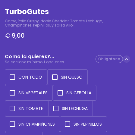
TurboGutes
Carne, Pollo Crispy, doble Cheddar, Tomate, Lechuga, 
Champiñones, Pepinillos, y salsa Alioli.
€ 9,00
Como la quieres?...
Obligatorio
Seleccione mínimo 1 opciones
CON TODO
SIN QUESO
SIN VEGETALES
SIN CEBOLLA
SIN TOMATE
SIN LECHUGA
SIN CHAMPIÑONES
SIN PEPINILLOS